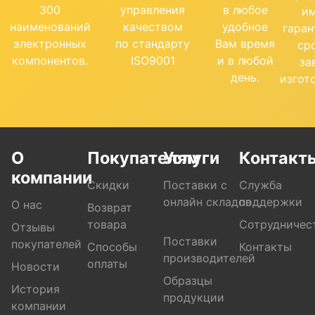
300
управления
в любое
и
наименований
качеством
удобное
гара
электронных
по стандарту
Вам время
ср
компонентов.
ISO9001
и в любой
за
день.
изгот
О
Покупателям
Услуги
Контакт
компании
Скидки
Поставки с
Служба
онлайн складов
поддержки
О нас
Возврат
товара
Сотрудничес
Отзывы
Поставки
покупателей
Способы
Контакты
производителей
оплаты
Новости
Образцы
История
продукции
компании