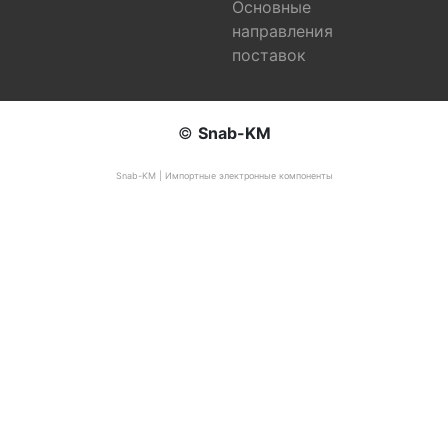
Основные
направления
поставок
©
Snab-KM
Snab-KM | Импортные электронные компоненты