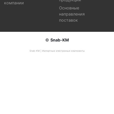
компании
Основные
направления
поставок
©
Snab-KM
Snab-KM | Импортные электронные компоненты