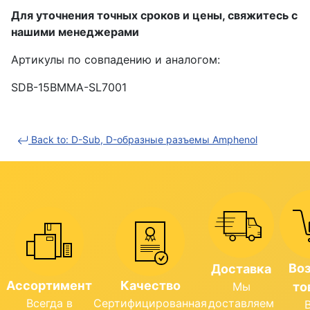
Для уточнения точных сроков и цены, свяжитесь с
нашими менеджерами
Артикулы по совпадению и аналогом:
SDB-15BMMA-SL7001
Back to: D-Sub, D-образные разъемы Amphenol
Во
Доставка
Ассортимент
Качество
Мы
то
Всегда в
Сертифицированная
доставляем