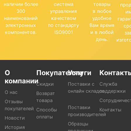
наличии более
система
товары
про
300
управления
в любое
и
наименований
качеством
удобное
гара
электронных
по стандарту
Вам время
ср
компонентов.
ISO9001
и в любой
за
день.
изгот
О
Покупателям
Услуги
Контакт
компании
Скидки
Поставки с
Служба
онлайн складов
поддержки
О нас
Возврат
товара
Сотрудничес
Отзывы
Поставки
покупателей
Способы
Контакты
производителей
оплаты
Новости
Образцы
История
продукции