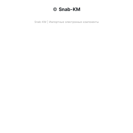
©
Snab-KM
Snab-KM | Импортные электронные компоненты