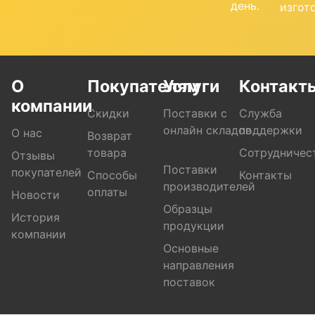
день.
изгот
О
Покупателям
Услуги
Контакт
компании
Скидки
Поставки с
Служба
онлайн складов
поддержки
О нас
Возврат
товара
Сотрудничес
Отзывы
Поставки
покупателей
Способы
Контакты
производителей
оплаты
Новости
Образцы
История
продукции
компании
Основные
направления
поставок