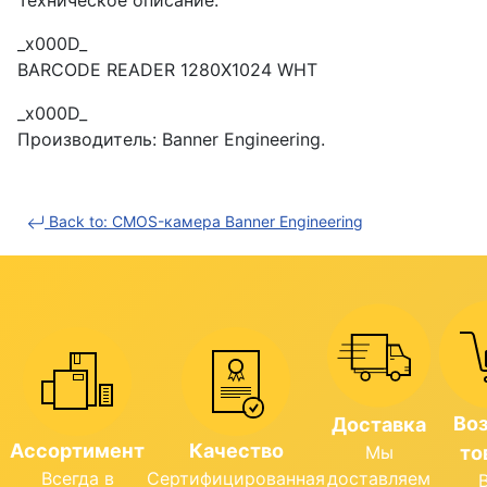
Техническое описание:
_x000D_
BARCODE READER 1280X1024 WHT
_x000D_
Производитель: Banner Engineering.
Back to: CMOS-камера Banner Engineering
Во
Доставка
Ассортимент
Качество
Мы
то
Всегда в
Сертифицированная
доставляем