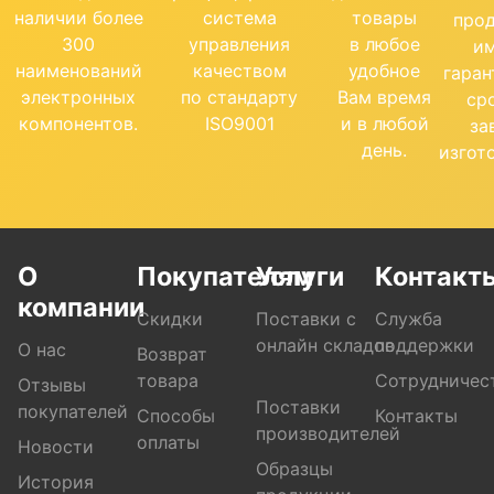
наличии более
система
товары
про
300
управления
в любое
и
наименований
качеством
удобное
гара
электронных
по стандарту
Вам время
ср
компонентов.
ISO9001
и в любой
за
день.
изгот
О
Покупателям
Услуги
Контакт
компании
Скидки
Поставки с
Служба
онлайн складов
поддержки
О нас
Возврат
товара
Сотрудничес
Отзывы
Поставки
покупателей
Способы
Контакты
производителей
оплаты
Новости
Образцы
История