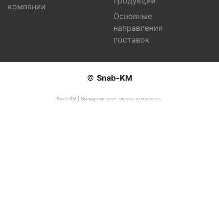
продукции
компании
Основные
направления
поставок
©
Snab-KM
Snab-KM | Импортные электронные компоненты