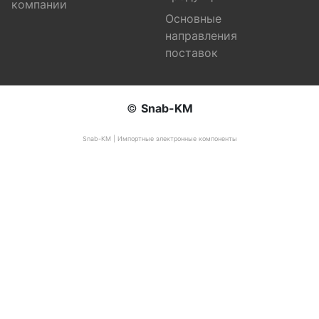
компании
Основные
направления
поставок
©
Snab-KM
Snab-KM | Импортные электронные компоненты