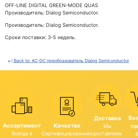
OFF-LINE DIGITAL GREEN-MODE QUAS
Производитель: Dialog Semiconductor.
Производитель: Dialog Semiconductor.
Сроки поставки: 3-5 недель.
Back to: AC-DC преобразователь Dialog Semiconductor
Во
Доставка
Ассортимент
Качество
Мы
то
Всегда в
Сертифицированная
доставляем