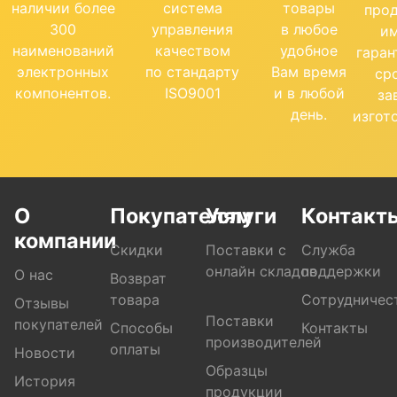
наличии более
система
товары
про
300
управления
в любое
и
наименований
качеством
удобное
гара
электронных
по стандарту
Вам время
ср
компонентов.
ISO9001
и в любой
за
день.
изгот
О
Покупателям
Услуги
Контакт
компании
Скидки
Поставки с
Служба
онлайн складов
поддержки
О нас
Возврат
товара
Сотрудничес
Отзывы
Поставки
покупателей
Способы
Контакты
производителей
оплаты
Новости
Образцы
История
продукции