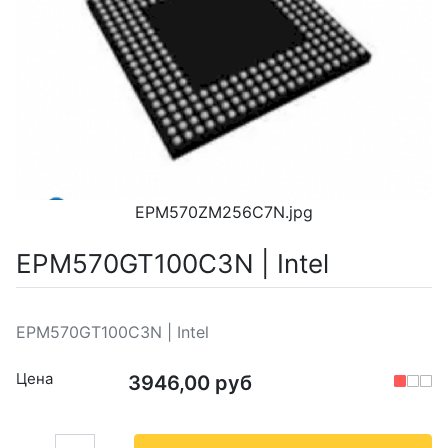
EPM570ZM256C7N.jpg
EPM570GT100C3N | Intel
EPM570GT100C3N | Intel
Цена
3946,00 руб
Кол-во: