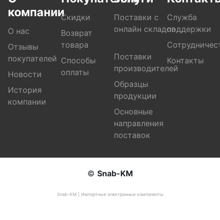
компании
Скидки
Поставки с
Служба
онлайн складов
поддержки
О нас
Возврат
товара
Сотрудничес
Отзывы
Поставки
покупателей
Способы
Контакты
производителей
оплаты
Новости
Образцы
История
продукции
компании
Основные
направления
поставок
©
Snab-KM
Snab-KM | Импортные электронные компоненты