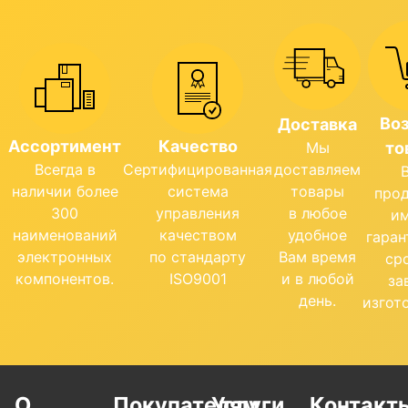
Во
Доставка
Ассортимент
Качество
Мы
то
Всегда в
Сертифицированная
доставляем
наличии более
система
товары
про
300
управления
в любое
и
наименований
качеством
удобное
гара
электронных
по стандарту
Вам время
ср
компонентов.
ISO9001
и в любой
за
день.
изгот
О
Покупателям
Услуги
Контакт