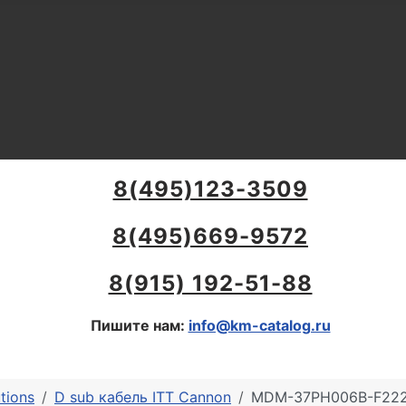
8(495)123-3509
8(495)669-9572
8(915) 192-51-88
Пишите нам:
info@km-catalog.ru
tions
D sub кабель ITT Cannon
MDM-37PH006B-F222 |