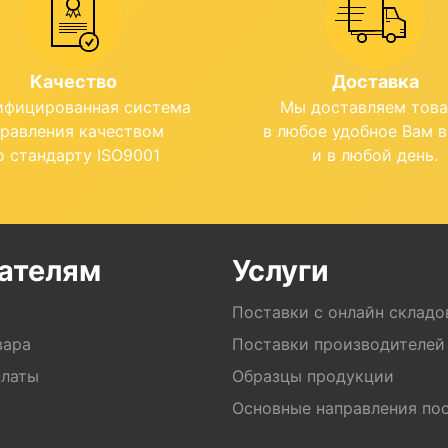
Качество
Доставка
ифицированная система
Мы доставляем тов
правления качеством
в любое удобное Вам 
о стандарту ISO9001
и в любой день.
ателям
Услуги
Поставки с онлайн складо
вара
Поставки производителей
платы
Образцы продукции
Основные направления по