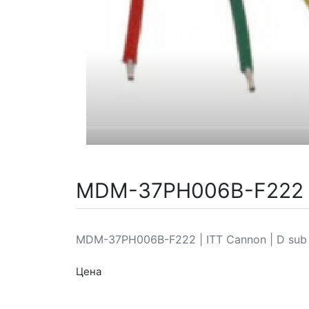
MDM-37PH006B-F222 | 
MDM-37PH006B-F222 | ITT Cannon | D sub
Цена