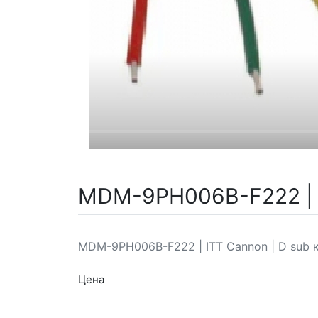
MDM-9PH006B-F222 | I
MDM-9PH006B-F222 | ITT Cannon | D sub 
Цена