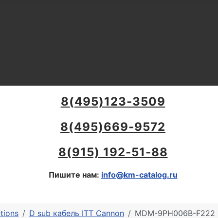
8(495)123-3509
8(495)669-9572
8(915) 192-51-88
Пишите нам:
info@km-catalog.ru
tions
D sub кабель ITT Cannon
MDM-9PH006B-F222 | 