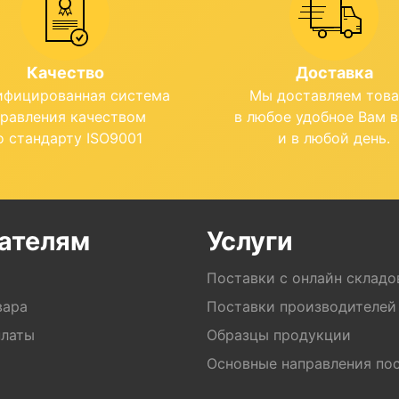
Качество
Доставка
ифицированная система
Мы доставляем тов
правления качеством
в любое удобное Вам 
о стандарту ISO9001
и в любой день.
ателям
Услуги
Поставки с онлайн складо
вара
Поставки производителей
платы
Образцы продукции
Основные направления по