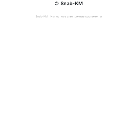
©
Snab-KM
Snab-KM | Импортные электронные компоненты