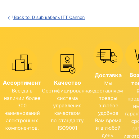
Back to: D sub кабель ITT Cannon
Во
Доставка
Ассортимент
Качество
Мы
то
Всегда в
Сертифицированная
доставляем
наличии более
система
товары
про
300
управления
в любое
и
наименований
качеством
удобное
гара
электронных
по стандарту
Вам время
ср
компонентов.
ISO9001
и в любой
за
день.
изгот