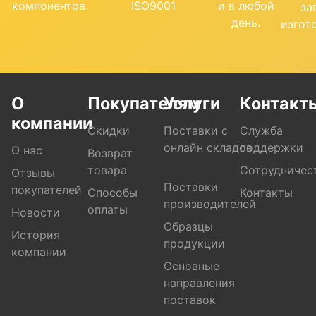
компонентов.
ISO9001
и в любой
за
день.
изгот
О
Покупателям
Услуги
Контакт
компании
Скидки
Поставки с
Служба
онлайн складов
поддержки
О нас
Возврат
товара
Сотрудничес
Отзывы
Поставки
покупателей
Способы
Контакты
производителей
оплаты
Новости
Образцы
История
продукции
компании
Основные
направления
поставок