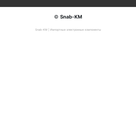
©
Snab-KM
Snab-KM | Импортные электронные компоненты