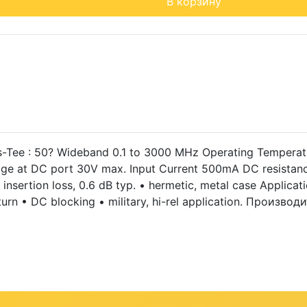
В корзину
ee : 50? Wideband 0.1 to 3000 MHz Operating Temperatu
ge at DC port 30V max. Input Current 500mA DC resistan
nsertion loss, 0.6 dB typ. • hermetic, metal case Applicati
turn • DC blocking • military, hi-rel application. Произво