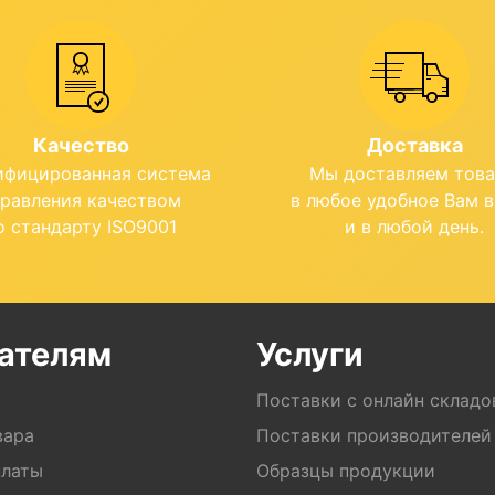
Качество
Доставка
ифицированная система
Мы доставляем тов
правления качеством
в любое удобное Вам 
о стандарту ISO9001
и в любой день.
ателям
Услуги
Поставки с онлайн складо
вара
Поставки производителей
платы
Образцы продукции