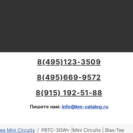
8(495)123-3509
8(495)669-9572
8(915) 192-51-88
Пишите нам:
info@km-catalog.ru
ee Mini Circuits
PBTC-3GW+ |Mini Circuits | Bias-Tee