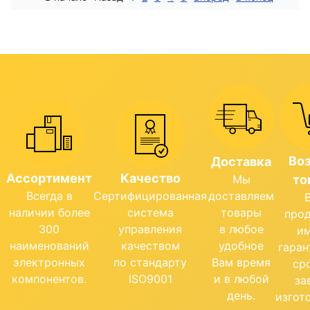
Во
Доставка
Ассортимент
Качество
Мы
то
Всегда в
Сертифицированная
доставляем
наличии более
система
товары
про
300
управления
в любое
и
наименований
качеством
удобное
гара
электронных
по стандарту
Вам время
ср
компонентов.
ISO9001
и в любой
за
день.
изгот