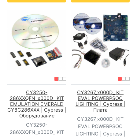
CY3250-
CY3267_x000D_ KIT
286XXQFN_x000D_ KIT
EVAL POWERPSOC
EMULATION EMERALD
LIGHTING | Cypress |
CY8C286XXX | Cypress |
Плата
Оборудование
CY3267_x000D_ KIT
CY3250-
EVAL POWERPSOC
286XXQFN_x000D_ KIT
LIGHTING | Cypress |