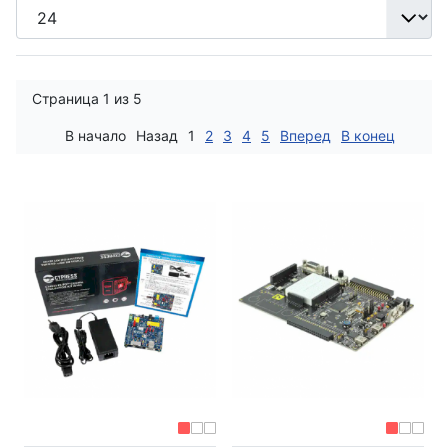
Страница 1 из 5
В начало
Назад
1
2
3
4
5
Вперед
В конец