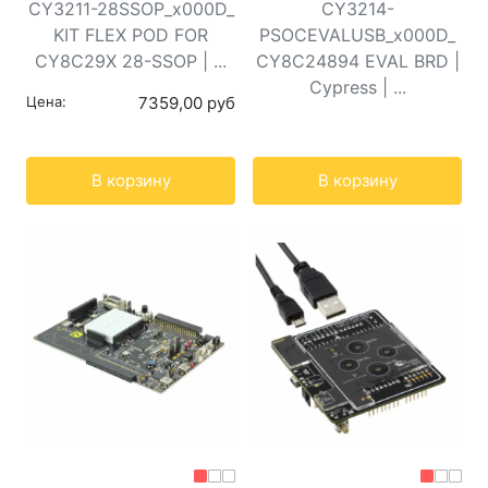
CY3211-28SSOP_x000D_
CY3214-
KIT FLEX POD FOR
PSOCEVALUSB_x000D_
CY8C29X 28-SSOP | ...
CY8C24894 EVAL BRD |
Cypress | ...
Цена:
7359,00 руб
Кол-во:
Кол-во:
В корзину
В корзину