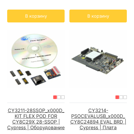
Кол-во:
Кол-во:
В корзину
В корзину
CY3211-28SSOP_x000D_
CY3214-
KIT FLEX POD FOR
PSOCEVALUSB_x000D_
CY8C29X 28-SSOP |
CY8C24894 EVAL BRD |
Cypress | Оборудование
Cypress | Плата