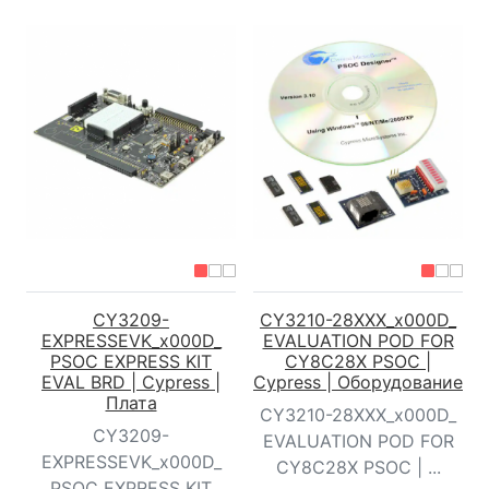
CY3209-
CY3210-28XXX_x000D_
EXPRESSEVK_x000D_
EVALUATION POD FOR
PSOC EXPRESS KIT
CY8C28X PSOC |
EVAL BRD | Cypress |
Cypress | Оборудование
Плата
CY3210-28XXX_x000D_
CY3209-
EVALUATION POD FOR
EXPRESSEVK_x000D_
CY8C28X PSOC | ...
PSOC EXPRESS KIT