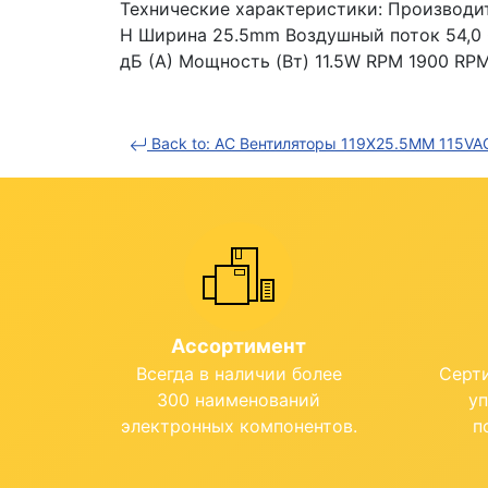
Технические характеристики: Производите
H Ширина 25.5mm Воздушный поток 54,0 CF
дБ (А) Мощность (Вт) 11.5W RPM 1900 RPM
Back to: AC Вентиляторы 119X25.5MM 115VA
Ассортимент
Всегда в наличии более
Серт
300 наименований
у
электронных компонентов.
п