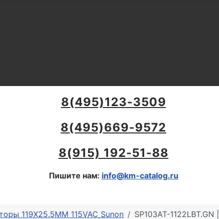
8(495)123-3509
8(495)669-9572
8(915) 192-51-88
Пишите нам:
info@km-catalog.ru
торы 119X25.5MM 115VAC Sunon
SP103AT-1122LBT.GN 