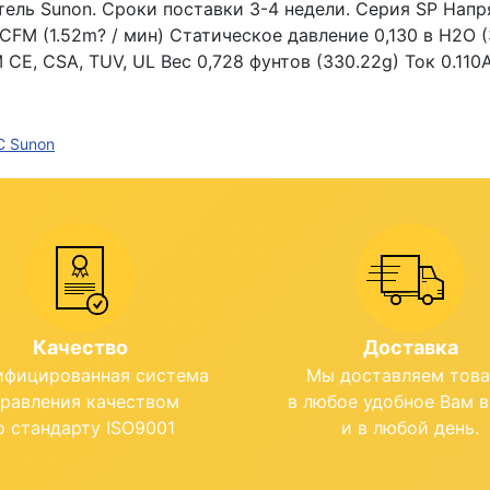
ль Sunon. Сроки поставки 3-4 недели. Серия SP Напря
M (1.52m? / мин) Статическое давление 0,130 в H2O (
 CE, CSA, TUV, UL Вес 0,728 фунтов (330.22g) Ток 0.11
C Sunon
Качество
Доставка
ифицированная система
Мы доставляем тов
правления качеством
в любое удобное Вам 
о стандарту ISO9001
и в любой день.