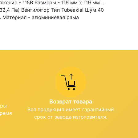
жение - 115В Размеры - 119 мм х 119 мм L
32,4 Па) Вентилятор Тип Tubeaxial Шум 40
0A Материал - алюминиевая рама
Возврат товара
ары
Вся продукция имеет гарантийный
время
срок от завода изготовителя.