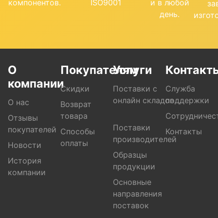
компонентов.
ISO9001
и в любой
за
день.
изгот
О
Покупателям
Услуги
Контакт
компании
Скидки
Поставки с
Служба
онлайн складов
поддержки
О нас
Возврат
товара
Сотрудничес
Отзывы
Поставки
покупателей
Способы
Контакты
производителей
оплаты
Новости
Образцы
История
продукции
компании
Основные
направления
поставок