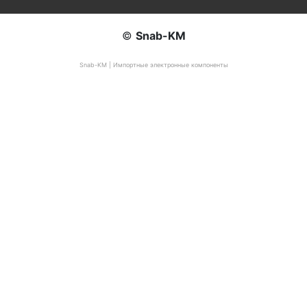
©
Snab-KM
Snab-KM | Импортные электронные компоненты