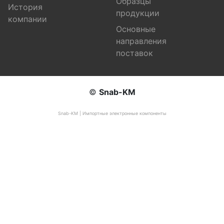
Образцы
История
продукции
компании
Основные
направления
поставок
©
Snab-KM
Snab-KM | Импортные электронные компоненты