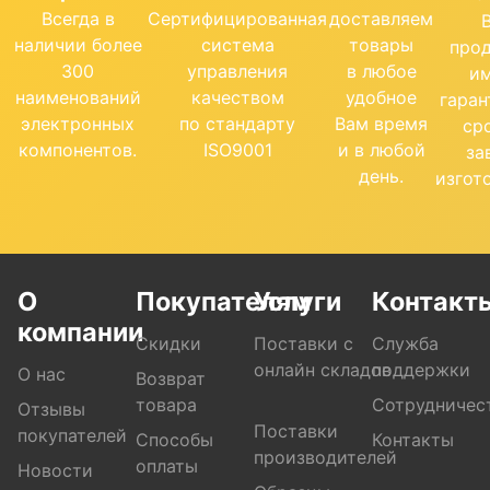
Всегда в
Сертифицированная
доставляем
наличии более
система
товары
про
300
управления
в любое
и
наименований
качеством
удобное
гара
электронных
по стандарту
Вам время
ср
компонентов.
ISO9001
и в любой
за
день.
изгот
О
Покупателям
Услуги
Контакт
компании
Скидки
Поставки с
Служба
онлайн складов
поддержки
О нас
Возврат
товара
Сотрудничес
Отзывы
Поставки
покупателей
Способы
Контакты
производителей
оплаты
Новости