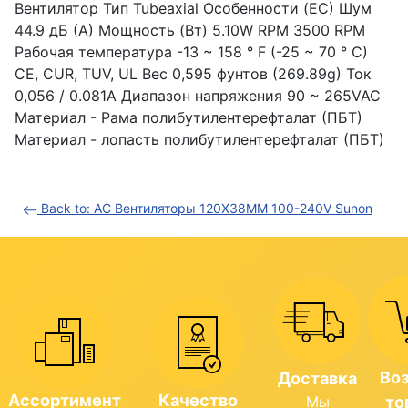
Вентилятор Тип Tubeaxial Особенности (EC) Шум
44.9 дБ (А) Мощность (Вт) 5.10W RPM 3500 RPM
Рабочая температура -13 ~ 158 ° F (-25 ~ 70 ° C)
CE, CUR, TUV, UL Вес 0,595 фунтов (269.89g) Ток
0,056 / 0.081A Диапазон напряжения 90 ~ 265VAC
Материал - Рама полибутилентерефталат (ПБТ)
Материал - лопасть полибутилентерефталат (ПБТ)
Back to: AC Вентиляторы 120X38MM 100-240V Sunon
Во
Доставка
Ассортимент
Качество
Мы
то