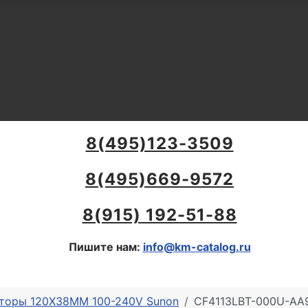
8(495)123-3509
8(495)669-9572
8(915) 192-51-88
Пишите нам:
info@km-catalog.ru
яторы 120X38MM 100-240V Sunon
CF4113LBT-000U-AA9