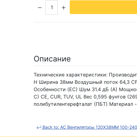
Кол-во:
Описание
Технические характеристики: Производите
H Ширина 38мм Воздушный поток 64,3 CFM 
Особенности (EC) Шум 31.4 дБ (А) Мощнос
C) CE, CUR, TUV, UL Вес 0,595 фунтов (2
полибутилентерефталат (ПБТ) Материал -
Back to: AC Вентиляторы 120X38MM 100-24