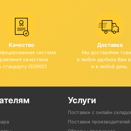
Качество
Доставка
ифицированная система
Мы доставляем тов
правления качеством
в любое удобное Вам 
о стандарту ISO9001
и в любой день.
ателям
Услуги
Поставки с онлайн складо
вара
Поставки производителей