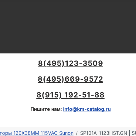
8(495)123-3509
8(495)669-9572
8(915) 192-51-88
Пишите нам:
info@km-catalog.ru
яторы 120X38MM 115VAC Sunon
SP101A-1123HST.GN | 