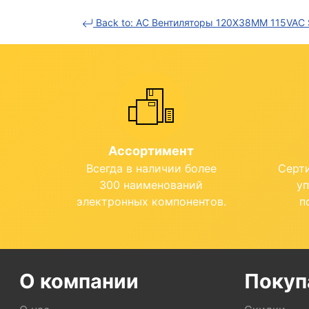
Back to: AC Вентиляторы 120X38MM 115VAC 
Ассортимент
Всегда в наличии более
Серт
300 наименований
у
электронных компонентов.
п
О компании
Покуп