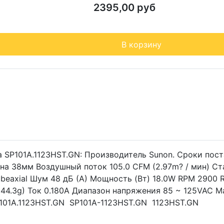
2395,00 руб
В корзину
 SP101A.1123HST.GN: Производитель Sunon. Сроки пост
на 38мм Воздушный поток 105.0 CFM (2.97m? / мин) Ста
beaxial Шум 48 дБ (А) Мощность (Вт) 18.0W RPM 2900 R
а (544.3g) Ток 0.180A Диапазон напряжения 85 ~ 125VAC
P101A.1123HST.GN SP101A-1123HST.GN 1123HST.GN