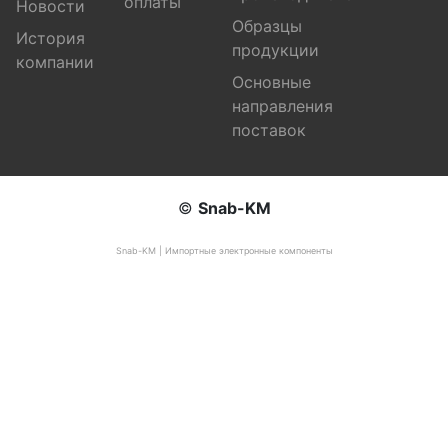
оплаты
Новости
Образцы
История
продукции
компании
Основные
направления
поставок
©
Snab-KM
Snab-KM | Импортные электронные компоненты