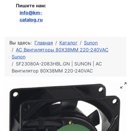
Пишите нам:
info@km-
catalog.ru
Вы здесь:
Главная
Каталог
Sunon
AC Вентиляторы 80X38MM 220-240VAC
Sunon
SF23080A-2083HBL.GN | SUNON | AC
Вентилятор 80X38MM 220-240VAC