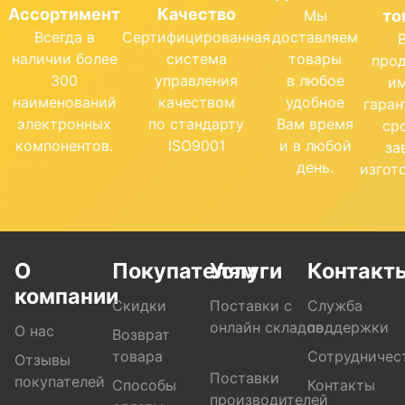
Ассортимент
Качество
Мы
то
Всегда в
Сертифицированная
доставляем
наличии более
система
товары
про
300
управления
в любое
и
наименований
качеством
удобное
гара
электронных
по стандарту
Вам время
ср
компонентов.
ISO9001
и в любой
за
день.
изгот
О
Покупателям
Услуги
Контакт
компании
Скидки
Поставки с
Служба
онлайн складов
поддержки
О нас
Возврат
товара
Сотрудничес
Отзывы
Поставки
покупателей
Способы
Контакты
производителей