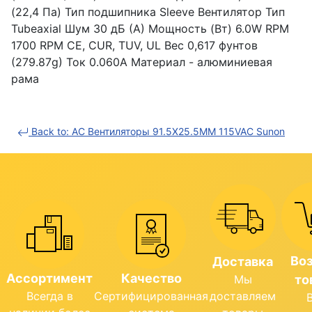
(22,4 Па) Тип подшипника Sleeve Вентилятор Тип
Tubeaxial Шум 30 дБ (А) Мощность (Вт) 6.0W RPM
1700 RPM CE, CUR, TUV, UL Вес 0,617 фунтов
(279.87g) Ток 0.060A Материал - алюминиевая
рама
Back to: AC Вентиляторы 91.5X25.5MM 115VAC Sunon
Во
Доставка
Ассортимент
Качество
Мы
то
Всегда в
Сертифицированная
доставляем