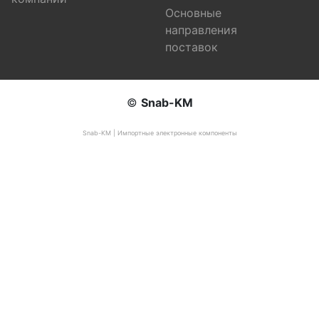
Основные
направления
поставок
©
Snab-KM
Snab-KM | Импортные электронные компоненты