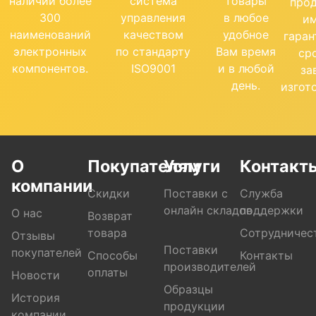
наличии более
система
товары
про
300
управления
в любое
и
наименований
качеством
удобное
гара
электронных
по стандарту
Вам время
ср
компонентов.
ISO9001
и в любой
за
день.
изгот
О
Покупателям
Услуги
Контакт
компании
Скидки
Поставки с
Служба
онлайн складов
поддержки
О нас
Возврат
товара
Сотрудничес
Отзывы
Поставки
покупателей
Способы
Контакты
производителей
оплаты
Новости
Образцы
История
продукции
компании