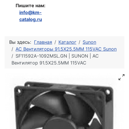
Пишите нам:
info@km-
catalog.ru
Вы здесь:
Главная
Каталог
Sunon
AC Вентиляторы 91.5X25.5MM 115VAC Sunon
SF11592A-1092MSL.GN | SUNON | AC
Вентилятор 91.5X25.5MM 115VAC